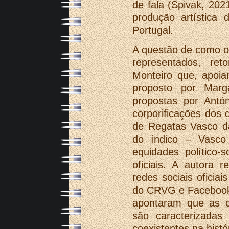
de fala (Spivak, 202
produção artística 
Portugal.
A questão de como o
representados, r
Monteiro que, apoi
proposto por Marga
propostas por Antó
corporificações dos 
de Regatas Vasco d
do índico – Vasc
equidades político-s
oficiais. A autora r
redes sociais oficia
do CRVG e Facebook)
apontaram que as co
são caracterizadas 
coexistentes na histó