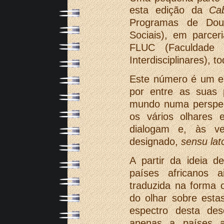
esta edição da
Ca
Programas de Dou
Sociais), em parce
FLUC (Faculdade 
Interdisciplinares), 
Este número é um es
por entre as suas 
mundo numa perspect
os vários olhares e
dialogam e, às v
designado,
sensu lat
A partir da ideia d
países africanos a
traduzida na forma 
do olhar sobre esta
espectro desta des
apenas a países a