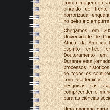
com a imagem do
an
olhando de frent
horrorizada, enquan
no peito e o empurra,
Chegámos em 202
Universidade de Coi
África, da América
espírito crítico
Doutoramento em P
Durante esta jornad
processos históricos
de todos os contin
com académicos e a
pesquisas nas as
compreender o mundo
para as ciências soc
Uma pequena parte d