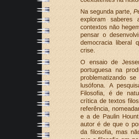
Na segunda parte,
P
exploram saberes a
contextos não hegem
pensar o desenvolv
democracia liberal 
crise.
O ensaio de Jessem
portuguesa na produ
problematizando se 
lusófona. A pesqu
Filosofia, é de nat
crítica de textos fi
referência, nomeada
e a de Paulin Hount
autor é de que o po
da filosofia, mas n