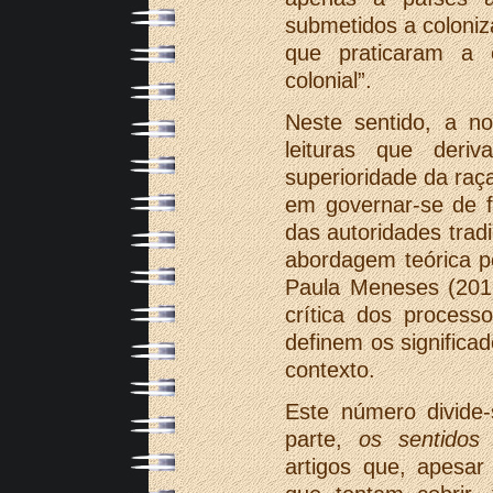
submetidos a coloni
que praticaram a 
colonial”.
Neste sentido, a n
leituras que deri
superioridade da raç
em governar-se de f
das autoridades trad
abordagem teórica p
Paula Meneses (201
crítica dos process
definem os significa
contexto.
Este número divide
parte,
os sentidos 
artigos que, apesar