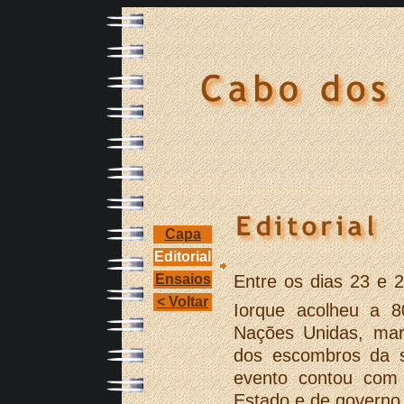
Capa
Editorial
Ensaios
Entre os dias 23 e 
< Voltar
Iorque acolheu a 8
Nações Unidas, mar
dos escombros da s
evento contou com 
Estado e de governo