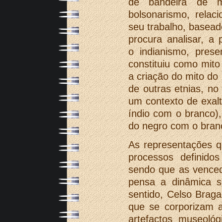
de bandeira de m
bolsonarismo, relac
seu trabalho, baseado
procura analisar, a 
o indianismo, prese
constituiu como mito
a criação do mito do
de outras etnias, no
um contexto de exal
índio com o branco),
do negro com o bran
As representações q
processos definido
sendo que as venced
pensa a dinâmica so
sentido, Celso Braga
que se corporizam a
artefactos museológ