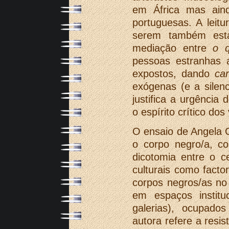
em África mas aind
portuguesas. A leit
serem também estas
mediação entre
o q
pessoas estranhas 
expostos, dando
ca
exógenas (e a silen
justifica a urgênci
o espírito crítico dos
O ensaio de Angela 
o corpo negro/a, co
dicotomia entre o ce
culturais como facto
corpos negros/as no
em espaços instituc
galerias), ocupado
autora refere a resi