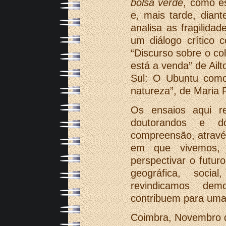
bolsa verde
, como e
e, mais tarde, diant
analisa as fragilida
um diálogo crítico 
“Discurso sobre o c
está a venda” de Ail
Sul: O Ubuntu como
natureza”, de Maria
Os ensaios aqui r
doutorandos e do
compreensão, atravé
em que vivemos, e
perspectivar o futur
geográfica, social
revindicamos dem
contribuem para uma 
Coimbra, Novembro 