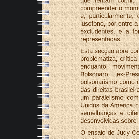
que tentam cobrir, 
compreender o mome
e, particularmente
lusófono, por entre 
excludentes, e a f
representadas.
Esta secção abre com
problematiza, crític
enquanto moviment
Bolsonaro, ex-Pr
bolsonarismo como c
das direitas brasile
um paralelismo com 
Unidos da América n
semelhanças e dife
desenvolvidas sobre
O ensaio de Judy Ce