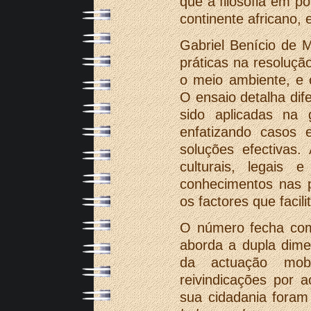
que a filosofia em p
continente africano, 
Gabriel Benício de 
práticas na resoluçã
o meio ambiente, e 
O ensaio detalha dif
sido aplicadas na 
enfatizando casos
soluções efectivas.
culturais, legais e
conhecimentos nas p
os factores que facil
O número fecha com
aborda a dupla dime
da actuação mobi
reivindicações por a
sua cidadania foram